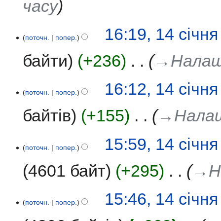
часу
16:19, 14 січн
поточн.
попер.
байти
+236
‎
→‎Нала
16:12, 14 січн
поточн.
попер.
байтів
+155
‎
→‎Нала
15:59, 14 січн
поточн.
попер.
4601 байт
+295
‎
→‎
15:46, 14 січн
поточн.
попер.