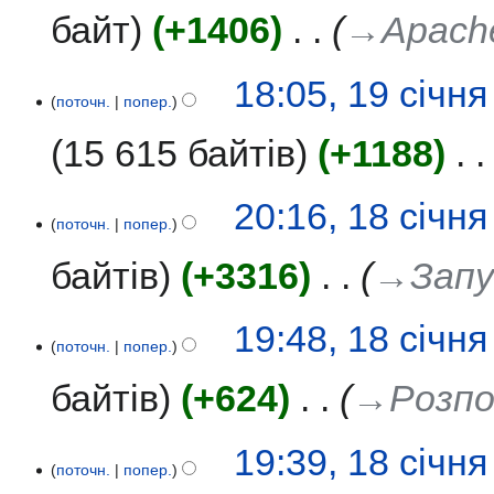
байт
+1406
‎
→‎Apach
18:05, 19 січн
поточн.
попер.
15 615 байтів
+1188
‎
18
20:16, 18 січн
поточн.
попер.
січня
2010
байтів
+3316
‎
→‎Запу
19:48, 18 січн
поточн.
попер.
байтів
+624
‎
→‎Розпо
19:39, 18 січн
поточн.
попер.