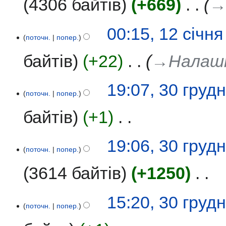
4306 байтів
+669
‎
→
12
00:15, 12 січн
поточн.
попер.
січня
2010
байтів
+22
‎
→‎Налаш
30
19:07, 30 груд
поточн.
попер.
грудня
2009
байтів
+1
‎
Н
19:06, 30 груд
е
поточн.
попер.
м
3614 байтів
+1250
‎
а
є
о
Н
15:20, 30 груд
п
е
поточн.
попер.
и
м
с
а