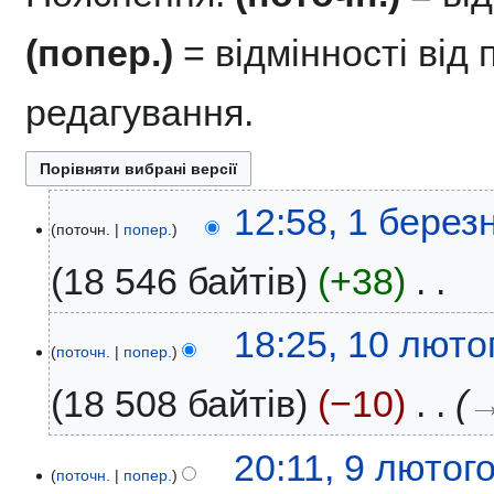
(попер.)
= відмінності від 
редагування.
1
12:58, 1 берез
поточн.
попер.
березня
2010
18 546 байтів
+38
‎
Н
10
18:25, 10 люто
е
поточн.
попер.
лютого
м
2010
18 508 байтів
−10
‎
→
а
є
о
9
20:11, 9 лютог
п
поточн.
попер.
лютого
и